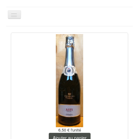
Basculer
la
navigation
Le panier est vide
Aveyron
Sud-Ouest
Languedoc
Bordeaux
Loire
Beaujolais
Rhône
Bourgogne
Champagne
6,50 €
l'unité
Alsace
Ajouter au panier