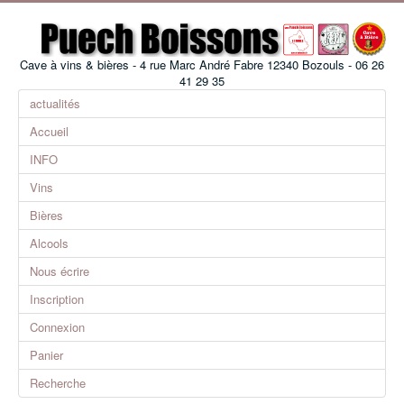
Cave à vins & bières - 4 rue Marc André Fabre 12340 Bozouls - 06 26
41 29 35
actualités
Accueil
INFO
Vins
Bières
Alcools
Nous écrire
Inscription
Connexion
Panier
Recherche