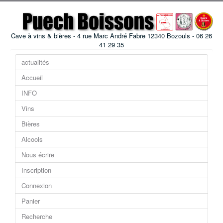
Cave à vins & bières - 4 rue Marc André Fabre 12340 Bozouls - 06 26
41 29 35
actualités
Accueil
INFO
Vins
Bières
Alcools
Nous écrire
Inscription
Connexion
Panier
Recherche