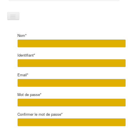
Toggle
Navigation
Le panier est vide
Nom*
Identifiant*
Email*
Mot de passe*
Confirmer le mot de passe*