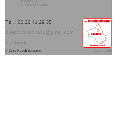
Rechercher
Cond.Géné.Vente
Tél. : 06 26 41 29 35
puechboissons12@gmail.com
facebook
© 2026 Puech boissons
Back to Top