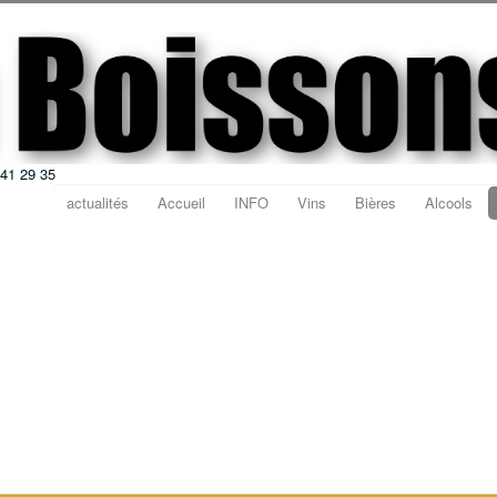
 41 29 35
actualités
Accueil
INFO
Vins
Bières
Alcools