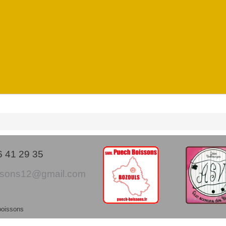
26 41 29 35
ssons12@gmail.com
boissons