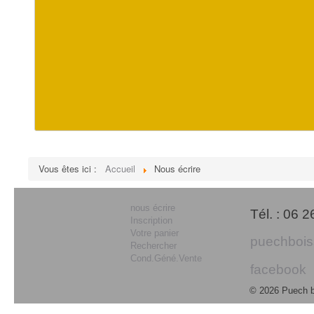
Vous êtes ici :
Accueil
Nous écrire
nous écrire
Tél. : 06 
Inscription
Votre panier
puechboi
Rechercher
Cond.Géné.Vente
facebook
© 2026 Puech 