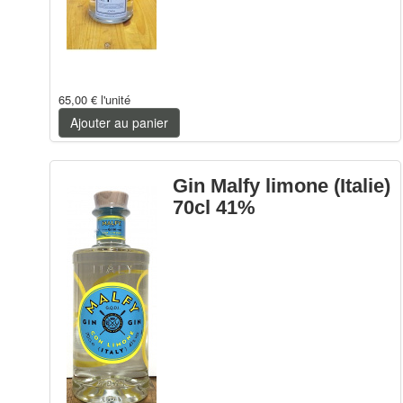
65,00 €
l'unité
Ajouter au panier
Gin Malfy limone (Italie)
70cl 41%