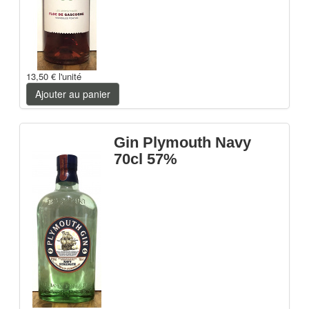
13,50 €
l'unité
Ajouter au panier
Gin Plymouth Navy
70cl 57%