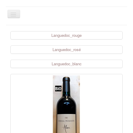
Basculer
la
navigation
Le panier est vide
Languedoc_rouge
Aveyron
Sud-Ouest
Languedoc_rosé
Languedoc
Languedoc_blanc
Bordeaux
Loire
Beaujolais
Rhône
Bourgogne
Champagne
Alsace