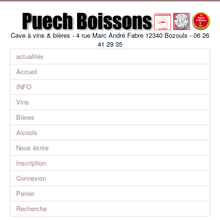
Cave à vins & bières - 4 rue Marc André Fabre 12340 Bozouls - 06 26
41 29 35
actualités
Accueil
INFO
Vins
Bières
Alcools
Nous écrire
Inscription
Connexion
Panier
Recherche