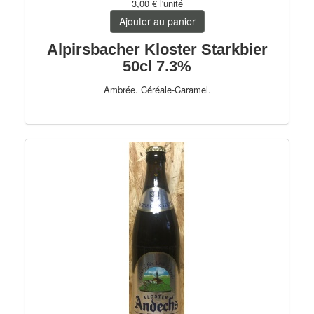
3,00 €
l'unité
Trappistes
Ajouter au panier
Fruitées
Alpirsbacher Kloster Starkbier
50cl 7.3%
Bio
Ambrée. Céréale-Caramel.
PerfectDraft
Autres pays
France
Allemagne
75cl