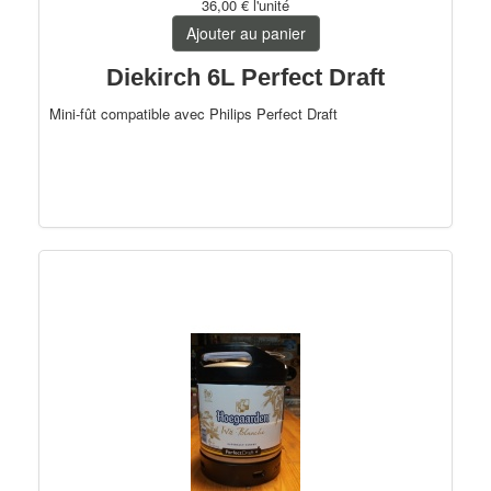
36,00 €
l'unité
Trappistes
Ajouter au panier
Fruitées
Diekirch 6L Perfect Draft
Mini-fût compatible avec Philips Perfect Draft
Bio
PerfectDraft
Autres pays
France
Allemagne
75cl